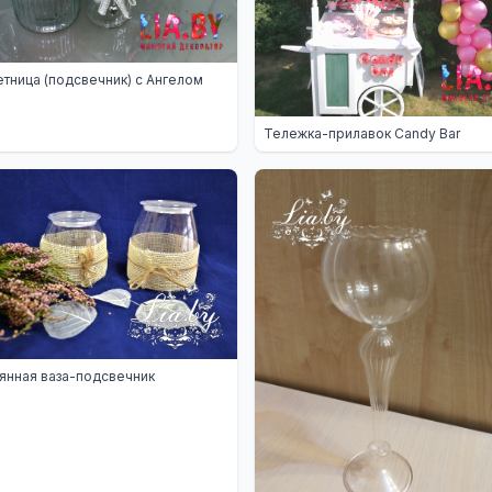
тница (подсвечник) с Ангелом
Тележка-прилавок Candy Bar
янная ваза-подсвечник