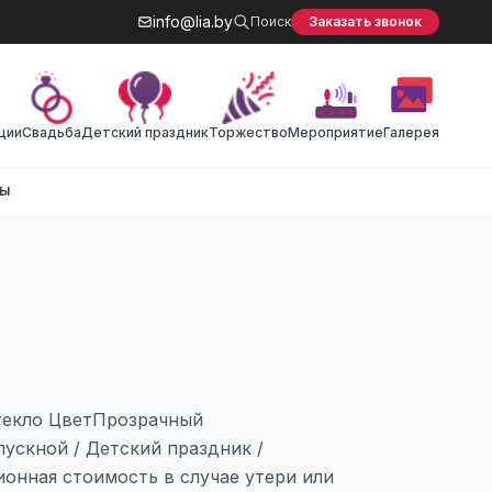
info@lia.by
Поиск
Заказать звонок
ции
Cвадьба
Детский праздник
Торжество
Мероприятие
Галерея
ты
текло ЦветПрозрачный
ускной / Детский праздник /
онная стоимость в случае утери или