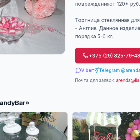
поврежденияот 120* руб.
Тортница стеклянная для
- Англия. Данное издели
порядка 5-6 кг.
+375 (29) 825-79-4
Viber
Telegram @arenda
Почта для заявок:
arenda@lia
andyBar
»