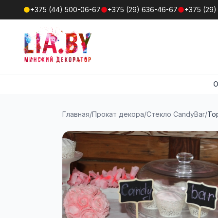
+375 (44) 500-06-67
+375 (29) 636-46-67
+375 (29)
О
Главная
/
Прокат декора
/
Стекло CandyBar
/
То