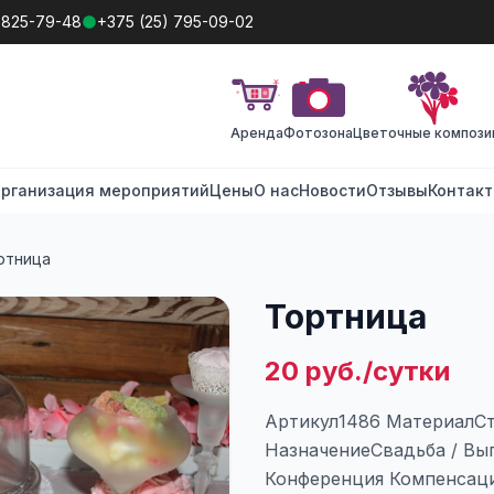
 825-79-48
+375 (25) 795-09-02
Аренда
Фотозона
Цветочные компози
рганизация мероприятий
Цены
О нас
Новости
Отзывы
Контак
ртница
Тортница
20 руб./сутки
Артикул1486 МатериалС
НазначениеСвадьба / Вып
Конференция Компенсаци