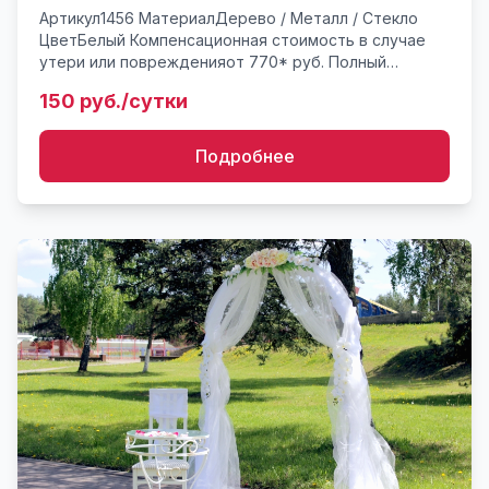
Артикул1456 МатериалДерево / Металл / Стекло
ЦветБелый Компенсационная стоимость в случае
утери или поврежденияот 770* руб. Полный
комплект для выездной регистрации: разщборная
150 руб./сутки
мателлическая арка из...
Подробнее