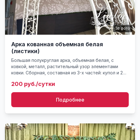
16
фото
Арка кованная объемная белая
(листики)
Большая полукруглая арка, объемная белая, с
ковкой, металл, растительный узор элементами
ковки. Сборная, составная из 3-х частей: купол и 2
ноги. Примерный вес конструкции порядка 30-35 кг.
200 руб./сутки
Габариты...
Подробнее