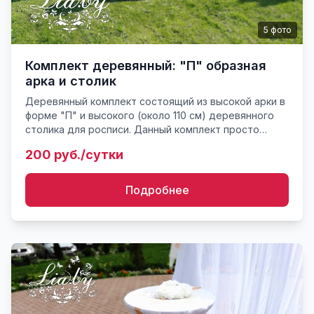
5
фото
Комплект деревянный: "П" образная
арка и столик
Деревянный комплект состоящий из высокой арки в
форме "П" и высокого (около 110 см) деревянного
столика для росписи. Данный комплект просто
идеально подходит для создания легкой и
200 руб./сутки
воздушной арки. Как ...
Подробнее