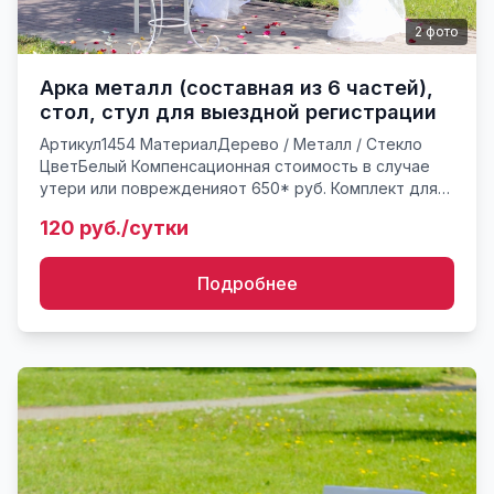
2
фото
Арка металл (составная из 6 частей),
стол, стул для выездной регистрации
Артикул1454 МатериалДерево / Металл / Стекло
ЦветБелый Компенсационная стоимость в случае
утери или поврежденияот 650* руб. Комплект для
выездной регистрации без стоек: арка, стол, стул.
120 руб./сутки
Арка металл...
Подробнее