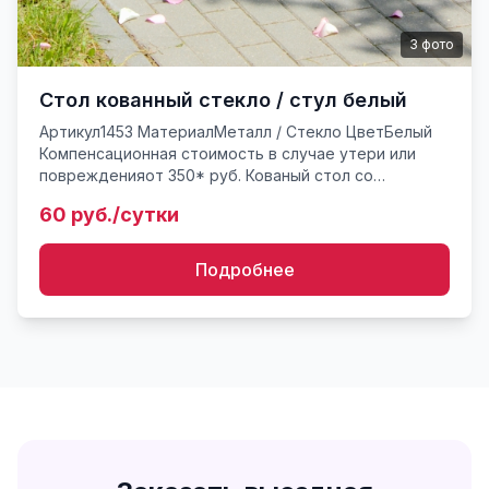
3
фото
Стол кованный стекло / стул белый
Артикул1453 МатериалМеталл / Стекло ЦветБелый
Компенсационная стоимость в случае утери или
поврежденияот 350* руб. Кованый стол со
стеклянной столешницей и белый деревянный стул
60 руб./сутки
для выездной регистр...
Подробнее