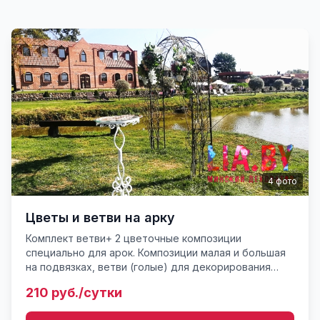
4
фото
Цветы и ветви на арку
Комплект ветви+ 2 цветочные композиции
специально для арок. Композиции малая и большая
на подвязках, ветви (голые) для декорирования
арок. Готовность, наличие и комплектность
210 руб./сутки
уточняйте у консультант...