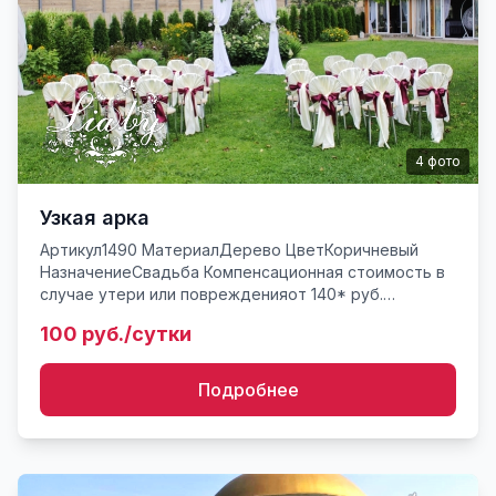
4
фото
Узкая арка
Артикул1490 МатериалДерево ЦветКоричневый
НазначениеСвадьба Компенсационная стоимость в
случае утери или поврежденияот 140* руб.
Прямоугольная арка (узкая) для выездной
100 руб./сутки
регистрации. Цена указана за ...
Подробнее