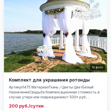
12
фото
Комплект для украшения ротонды
Артикул1475 МатериалТкань / Цветы ЦветБелый
НазначениеСвадьба Компенсационная стоимость в
случае утери или поврежденияот 500* руб.
Комплект декораций для украшения ротонды. Если
200 руб./сутки
вы захотели сами укр...