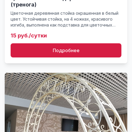
(тренога)
Цветочная деревянная стойка окрашенная в белый
цвет. Устойчивая стойка, на 4 ножках, красивого
изгиба, выполнена как подставка для цветочных
композиций, горшков (мини-столик). Высота 80 см.
15 руб./сутки
Вес порядк...
Подробнее