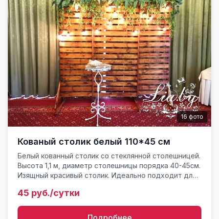
16
фото
Кованый столик белый 110*45 см
Белый кованный столик со стеклянной столешницей.
Высота 1,1 м, диаметр столешницы порядка 40-45см.
Изящный красивый столик. Идеально подходит для
церемонии росписи на выездной регистрации. Вес
45 руб./сутки
около 7...
Подробнее