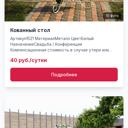
10
фото
Кованный стол
Артикул1521 МатериалМеталл ЦветБелый
НазначениеСвадьба / Конференция
Компенсационная стоимость в случае утери или
поврежденияот 350* руб. Стол кованный белый со
40 руб./сутки
стеклянной столешницей. Кованный стол...
Подробнее