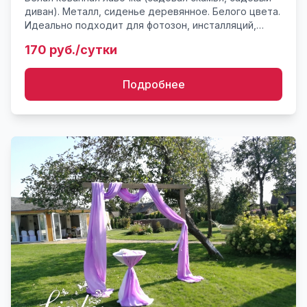
диван). Металл, сиденье деревянное. Белого цвета.
Идеально подходит для фотозон, инсталляций,
организации интерактивных зон. Лавка в ретро-
170 руб./сутки
стиле, 2-х ...
Подробнее