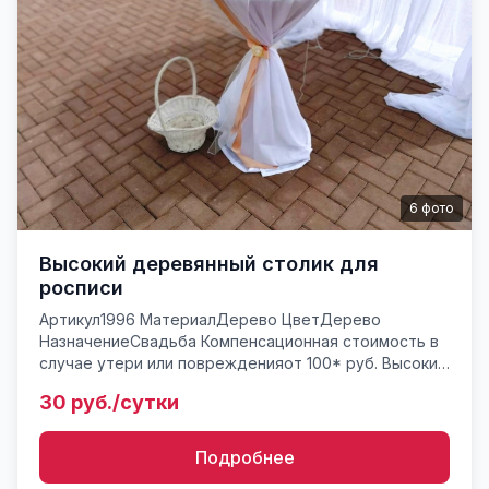
6
фото
Высокий деревянный столик для
росписи
Артикул1996 МатериалДерево ЦветДерево
НазначениеСвадьба Компенсационная стоимость в
случае утери или поврежденияот 100* руб. Высокий
деревянный стол для выездной регистрации.
30 руб./сутки
Только под драпировку. ...
Подробнее