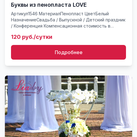
Буквы из пенопласта LOVE
Артикул1546 МатериалПенопласт ЦветБелый
НазначениеСвадьба / Выпускной / Детский праздник
/ Конференция Компенсационная стоимость в
случае утери или поврежденияот 320* руб. Буквы
120 руб./сутки
из пенопласта белые,...
Подробнее