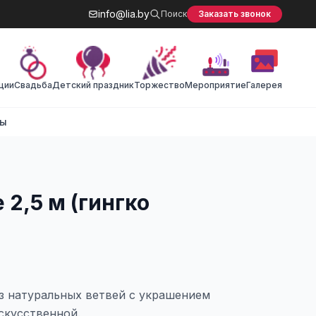
info@lia.by
Поиск
Заказать звонок
ции
Cвадьба
Детский праздник
Торжество
Мероприятие
Галерея
ты
 2,5 м (гингко
з натуральных ветвей с украшением
скусственной.