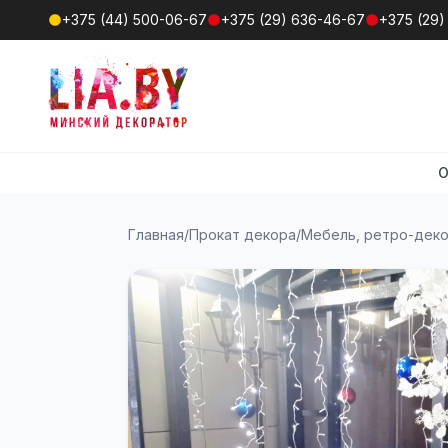
+375 (44) 500-06-67
+375 (29) 636-46-67
+375 (29)
О
Главная
/
Прокат декора
/
Мебель, ретро-дек