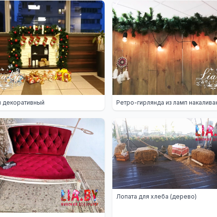
 декоративный
Ретро-гирлянда из ламп накалива
Лопата для хлеба (дерево)