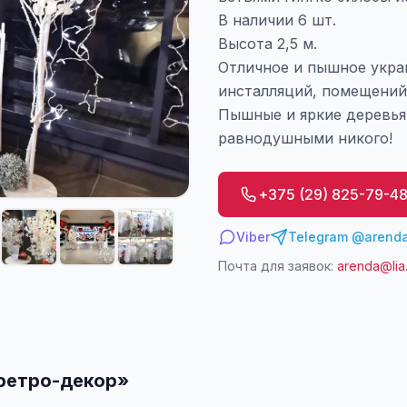
В наличии 6 шт.
Высота 2,5 м.
Отличное и пышное укра
инсталляций, помещений 
Пышные и яркие деревья,
равнодушными никого!
+375 (29) 825-79-4
Viber
Telegram @arenda
Почта для заявок:
arenda@lia
ретро-декор
»