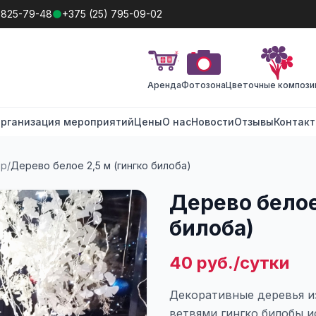
 825-79-48
+375 (25) 795-09-02
Аренда
Фотозона
Цветочные компози
рганизация мероприятий
Цены
О нас
Новости
Отзывы
Контак
ор
/
Дерево белое 2,5 м (гингко билоба)
Дерево белое
билоба)
40 руб./сутки
Декоративные деревья и
ветвями гингко билобы и