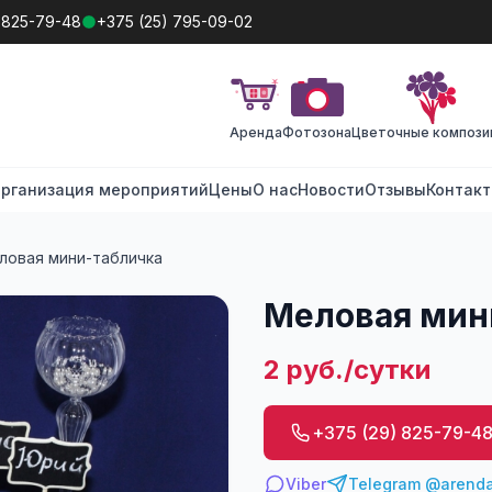
 825-79-48
+375 (25) 795-09-02
Аренда
Фотозона
Цветочные компози
рганизация мероприятий
Цены
О нас
Новости
Отзывы
Контак
ловая мини-табличка
Меловая мин
2 руб./сутки
+375 (29) 825-79-4
Viber
Telegram @arenda