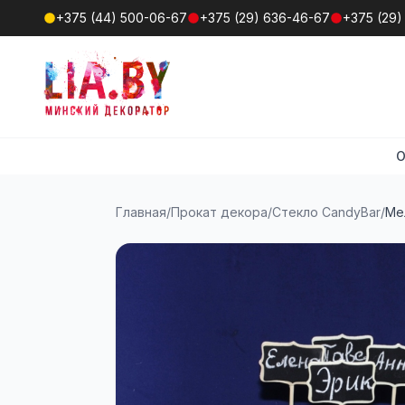
+375 (44) 500-06-67
+375 (29) 636-46-67
+375 (29)
О
Главная
/
Прокат декора
/
Стекло CandyBar
/
Ме