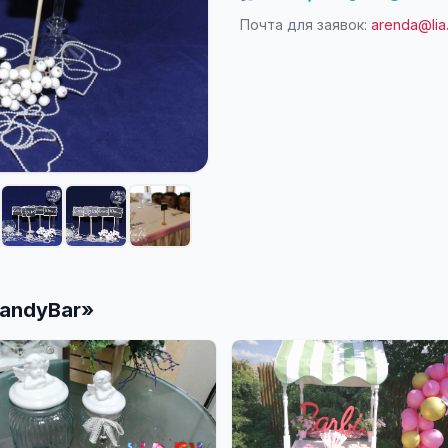
Почта для заявок:
arenda@lia
andyBar
»