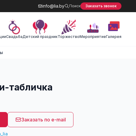
info@lia.by
Поиск
Заказать звонок
ции
Cвадьба
Детский праздник
Торжество
Мероприятие
Галерея
ты
и-табличка
8
Заказать по e-mail
_lia