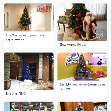
Ель 3 м литая (реалистик)
украшенная
Дед мороз 80 см
Ель 2,1м реалистик (резиновая
густая)
Ель 3 м (ПВХ)