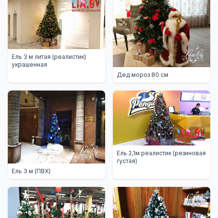
Ель 3 м литая (реалистик)
украшенная
Дед мороз 80 см
Ель 2,1м реалистик (резиновая
густая)
Ель 3 м (ПВХ)