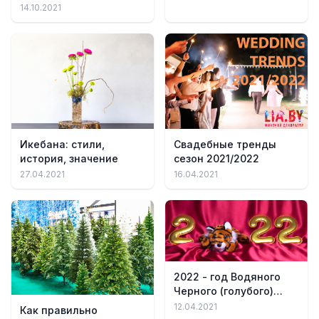
украсить, обзор,
14.10.2021
советы
Икебана: стили,
Свадебные тренды
история, значение
сезон 2021/2022
27.04.2021
16.04.2021
2022 - год Водяного
Черного (голубого)
тигра: приметы,
12.04.2021
Как правильно