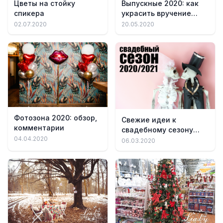
Цветы на стойку
Выпускные 2020: как
спикера
украсить вручение
аттестатов
02.07.2020
20.05.2020
Фотозона 2020: обзор,
Свежие идеи к
комментарии
свадебному сезону
04.04.2020
2020-2021
06.03.2020