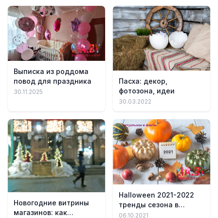
Выписка из роддома
повод для праздника
Пасха: декор,
фотозона, идеи
30.11.2025
30.03.2022
Halloween 2021-2022
Новогодние витрины
тренды сезона в
магазинов: как
декоре
06.10.2021