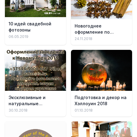
10 идей свадебной
Новогоднее
фотозоны
оформление по
06.05.2019
правилам фен-шуй
24.11.2018
Подготовка и декор на
Эксклюзивные и
Хэллоуин 2018
натуральные
украшения к новому
01.10.2018
30.10.2018
году