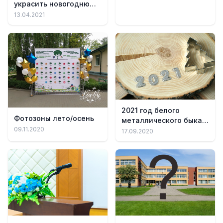
убранство стола и
украсить новогоднюю
дома
ель (порядок)
13.04.2021
2021 год белого
Фотозоны лето/осень
металлического быка:
09.11.2020
украшение, приметы,
17.09.2020
советы