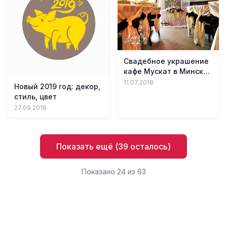
Свадебное украшение
кафе Мускат в Минске,
фотосессия, резная
11.07.2018
Новый 2019 год: декор,
ширма, декоративное
стиль, цвет
дерево
27.09.2018
Показать ещё (
39
осталось)
Показано
24
из
63