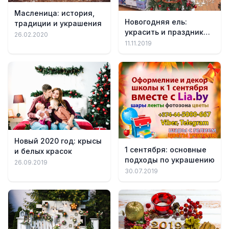
Масленица: история,
Новогодняя ель:
традиции и украшения
украсить и праздник
26.02.2020
готов
11.11.2019
Новый 2020 год: крысы
1 сентября: основные
и белых красок
подходы по украшению
26.09.2019
30.07.2019